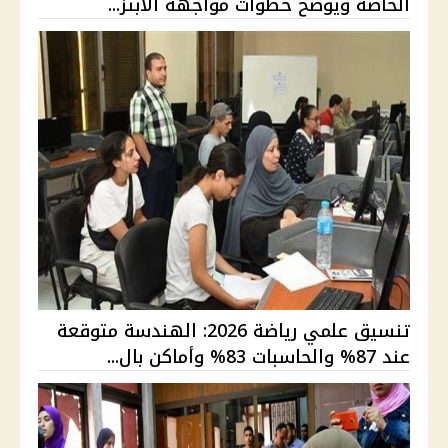
الخاصة ويوضح خطوات مواجهة الابتز...
تنسيق علمي رياضة 2026: الهندسة متوقعة
عند 87% والحاسبات 83% وأماكن بال...