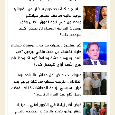
3 أبراج فلكية يحصدون فيضان من الأموال!
موجة مالية ساحقة ستغير حياتهم
ويحصلون علي ثروة تفوق الخيال وفق
توقعات العرافة العمياء لن تصدق كيف
سيحدث ذلك؟
كنز مفاجئ وتغيرات قدرية .. توقعات ميشال
حايك تكشف عن حدث فلكي لبرجين "حب
العمر وثروة فاحشة وطاقة كونية" وحظ نادر
لبرج الأسد أزاي هيحصل كده؟
مبروك بدء قبض أول معاش بالزيادة يوم
الثلاثاء .. طريقة حساب معاشات يوليو بعد
قرار السيسي بزيادة المعاشات 15% - قبضك
وصل كام بعد القرار الرئاسي؟
قبض أكبر زيادة في الأجور أمتي .. مرتبات
شهر يوليو 2025 بالزيادات الجديدة باليوم