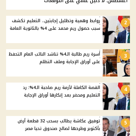
أغسطس: لا دليل علمي على التوقعات
روابط وهمية وتظليل إجابتين.. التعليم تكشف
2
سبب حصول ريم محمد على 4% بالثانوية العامة
أسرة ريم طالبة الـ4% تناشد النائب العام التحفظ
3
على أوراق الإجابة وملف التظلم
القصة الكاملة لأزمة ريم صاحبة الـ4%: رد
4
التعليم ومحضر بعد إنكارها أوراق الإجابة
توفيق عكاشة يطالب بسحب 32 قطعة أرض
5
بأكتوبر وطرحها لصالح صندوق تحيا مصر