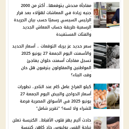
مفاجأة محدش يتوقعها.. أكثر من 2000
جنيه زيادة في المعاشات لهؤلاء بعد قرار
الرئيس السيسي رسميًا حسب بيان الجريدة
الرسمية طريقة حساب المعاش الجديد
والفئات المستفيدة
سعر حديد عز يربك التوقعات .. أسعار الحديد
والأسمنت اليوم الجمعة 27 يونيو 2025
تسجل مفاجآت أسمنت حلوان يفاجئ
المواطنين والمقاولون يترقبون هل حان
وقت البناء؟
كيلو الفراخ عامل كام عند التاجر.. تطورات
أسعار الدواجن والبيض اليوم الجمعة 27
يونيو 2025 في الأسواق المصرية فرصة
للشراء ولا لسه؟ "تقرير شامل"
حادث أليم يهز قلوب الأقباط.. الكنيسة تعلن
نياحة القس يوليوس جاد كاهن كنيسة