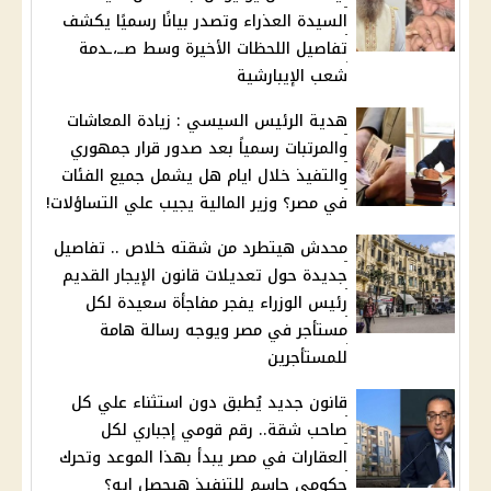
السيدة العذراء وتصدر بيانًا رسميًا يكشف
تفاصيل اللحظات الأخيرة وسط صــ،ـدمة
شعب الإيبارشية
هدية الرئيس السيسي : زيادة المعاشات
والمرتبات رسمياً بعد صدور قرار جمهوري
والتفيذ خلال ايام هل يشمل جميع الفئات
في مصر؟ وزير المالية يجيب علي التساؤلات!
محدش هيتطرد من شقته خلاص .. تفاصيل
جديدة حول تعديلات قانون الإيجار القديم
رئيس الوزراء يفجر مفاجأة سعيدة لكل
مستأجر في مصر ويوجه رسالة هامة
للمستأجرين
قانون جديد يُطبق دون استثناء علي كل
صاحب شقة.. رقم قومي إجباري لكل
العقارات في مصر يبدأ بهذا الموعد وتحرك
حكومي حاسم للتنفيذ هيحصل إيه؟