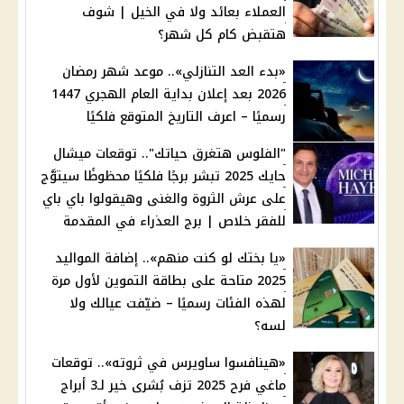
العملاء بعائد ولا في الخيل | شوف
هتقبض كام كل شهر؟
«بدء العد التنازلي».. موعد شهر رمضان
2026 بعد إعلان بداية العام الهجري 1447
رسميًا – اعرف التاريخ المتوقع فلكيًا
"الفلوس هتغرق حياتك".. توقعات ميشال
حايك 2025 تبشر برجًا فلكيًا محظوظًا سيتوَّج
على عرش الثروة والغنى وهيقولوا باي باي
للفقر خلاص | برج العذراء في المقدمة
«يا بختك لو كنت منهم».. إضافة المواليد
2025 متاحة على بطاقة التموين لأول مرة
لهذه الفئات رسميًا – ضيّفت عيالك ولا
لسه؟
«هينافسوا ساويرس في ثروته».. توقعات
ماغي فرح 2025 تزف بُشرى خير لـ3 أبراج