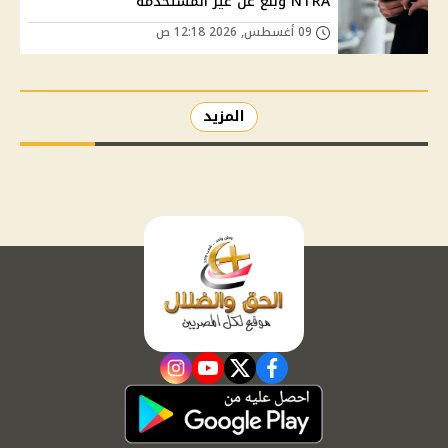
NTRA وبلّغ عن غير المستخدمة
09 أغسطس, 2026 12:18 ص
المزيد
instagram
youtube
twitter
facebook