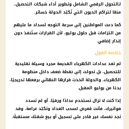
لـالتحول الرقمي الشامل وتطوير أداء شبكات التحصيل،
منعًا لتراكم الديون التي تُكبّد الدولة خسائر.
كما دعت المواطنين إلى سرعة التوجه لسداد ما عليهم
من التزامات قبل حلول يوليو، لأن القرارات ستُنفذ دون
إنذار إضافي.
خلاصة القول:
لم تعد عدادات الكهرباء القديمة مجرد وسيلة تقليدية
للتحصيل، بل تحولت إلى نقطة ضعف داخل منظومة
الكهرباء، والدولة اتخذت قرارها النهائي برفعها تدريجيًا،
بدءًا من يوليو المقبل.
إذا كنت لا تزال تستخدم عدادًا ورقيًا، أو لم تسدد
فواتيرك، فأنت مُعرض لسحب العداد وتكبّد غرامة، وقد
تجد نفسك غير قادر على تسجيل أو بيع شقتك مستقبلًا.