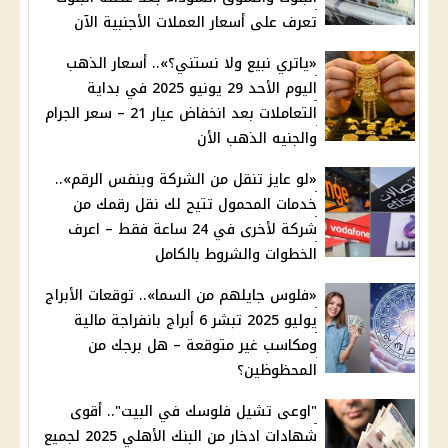
تعرف على أسعار العملات الأجنبية الآن
«ياتري نبيع ولا نستني؟».. أسعار الذهب
اليوم الأحد 29 يونيو 2025 في بداية
التعاملات بعد انخفاض عيار 21 – سعر الجرام
والجنيه الذهب الأن
«لو عايز تنقل من الشركة وبنفس الرقم»..
خدمات المحمول تتيح لك نقل رقمك من
شركة لأخرى في 24 ساعة فقط – اعرف
الخطوات والشروط بالكامل
«فلوس جايلهم من السما».. توقعات الأبراج
يوليو 2025 تبشر 6 أبراج بانفراجة مالية
ومكاسب غير متوقعة – هل برجك من
المحظوظين؟
"اوعى تشيل فلوسك في البيت".. أقوى
شهادات ادخار من البنك الأهلي 2025 لجميع