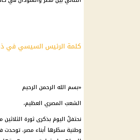
الثنائي بين مصر والسودان في كافة
كلمة الرئيس السيسي في ذكرى 30 ي
«بسم الله الرحمن الرحيم
الشعبَ المصري العظيم،
نحتفلُ اليومَ بذكرى ثورة الثلاثين 
وطنية سطّرها أبناء مصر، توحدت في