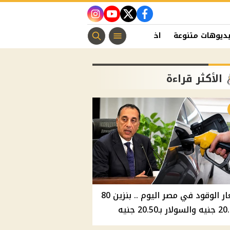
instagram
youtube
twitter
facebook
ديوهات متنوعة
اخبار الفن
منوعات مسيحية
اخبار الرياضة
الأكثر قراءة
أسعار الوقود في مصر اليوم .. بنزين 80