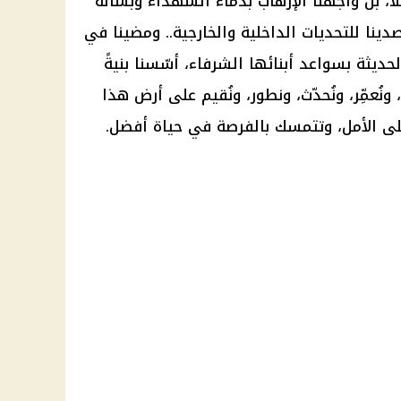
، بل واجهنا الإرهاب بدماء الشهداء وبسالة
دينا للتحديات الداخلية والخارجية.. ومضينا في
حديثة بسواعد أبنائها الشرفاء، أسّسنا بنيةً
، ونُعمِّر، ونُحدّث، ونطور، ونُقيم على أرض هذا
على الأمل، وتتمسك بالفرصة في حياة أفضل.