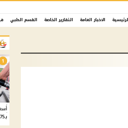
لرئيسية
الاخبار العامة
التقارير الخاصة
القسم الطبي
في
1
بـ20.75 جنيه والسولار بـ20.50 جنيه