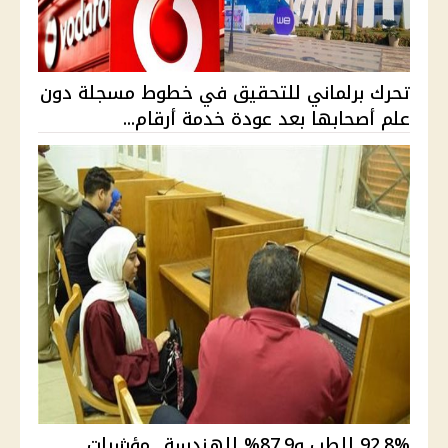
تحرك برلماني للتحقيق في خطوط مسجلة دون
علم أصحابها بعد عودة خدمة أرقام...
92.8% للطب و87.9% للهندسة.. مؤشرات