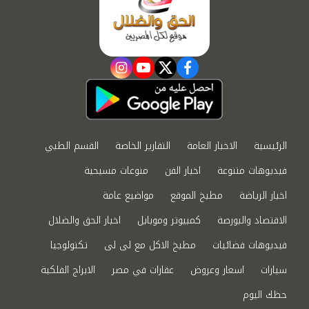
instagram
youtube
twitter
facebook
الرئيسية
الاخبار العامة
التقارير الخاصة
القسم الطبي
فيديوهات متنوعة
اخبار الفن
منوعات مسيحية
اخبار الرياضة
مطبخ الموقع
مواضيع عامة
الاقتصاد والبورصة
كمبيوتر وموبايل
اخبار الحق والضلال
فيديوهات فضائيات
مطبخ الاكل مع لى لى
تكنولوجيا
سيارات
اسعار وعروض
عقارات في مصر
الابراج الفلكية
حظك اليوم