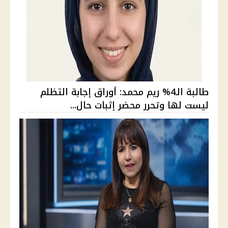
طالبة الـ4% ريم محمد: أوراق إجابة التظلم
ليست لها وتحرر محضر إثبات حال...