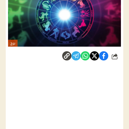
برج
شارك