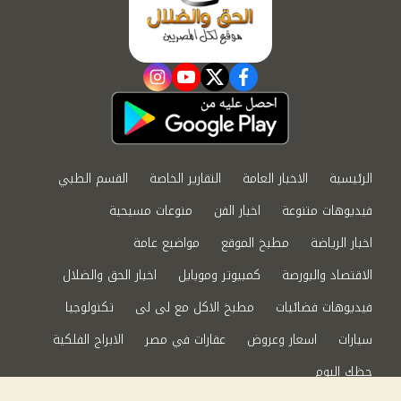
instagram
youtube
twitter
facebook
الرئيسية
الاخبار العامة
التقارير الخاصة
القسم الطبي
فيديوهات متنوعة
اخبار الفن
منوعات مسيحية
اخبار الرياضة
مطبخ الموقع
مواضيع عامة
الاقتصاد والبورصة
كمبيوتر وموبايل
اخبار الحق والضلال
فيديوهات فضائيات
مطبخ الاكل مع لى لى
تكنولوجيا
سيارات
اسعار وعروض
عقارات في مصر
الابراج الفلكية
حظك اليوم