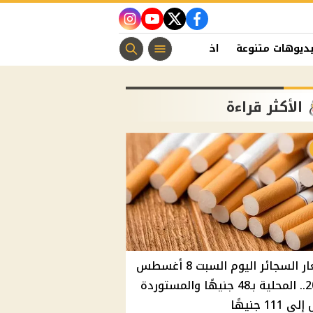
instagram
youtube
twitter
facebook
ديوهات متنوعة
اخبار الفن
منوعات مسيحية
اخبار الرياضة
الأكثر قراءة
أسعار السجائر اليوم السبت 8 أغسطس
2026.. المحلية بـ48 جنيهًا والمستوردة
 111 جنيهًا