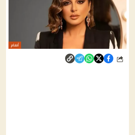
أنغام
شارك