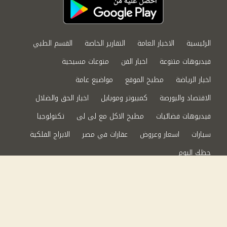
الرئيسية
الاخبار العامة
التقارير الخاصة
القسم الطبي
فيديوهات متنوعة
اخبار الفن
منوعات مسيحية
اخبار الرياضة
مطبخ الموقع
مواضيع عامة
الاقتصاد والبورصة
كمبيوتر وموبايل
اخبار الحق والضلال
فيديوهات فضائيات
مطبخ الاكل مع لى لى
تكنولوجيا
سيارات
اسعار وعروض
عقارات في مصر
الابراج الفلكية
حظك اليوم
من نحن
سياسة الخصوصية
اتصل بنا
©2024 الحق والضلال All Rights Reserved.
Powered by