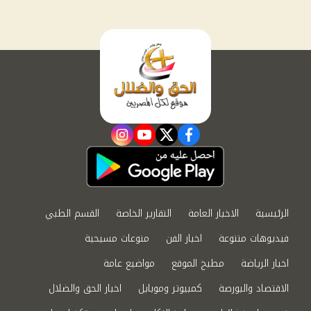
instagram
youtube
twitter
facebook
الرئيسية
الاخبار العامة
التقارير الخاصة
القسم الطبي
فيديوهات متنوعة
اخبار الفن
منوعات مسيحية
اخبار الرياضة
مطبخ الموقع
مواضيع عامة
الاقتصاد والبورصة
كمبيوتر وموبايل
اخبار الحق والضلال