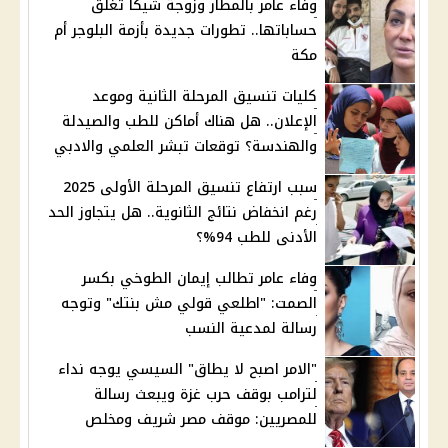
وفاء عامر بالمطار وزوجة شيكا تغلق
حساباتها.. تطورات جديدة بأزمة البلوجر أم
مكة
كليات تنسيق المرحلة الثانية وموعد
الإعلان.. هل هناك أماكن للطب والصيدلة
والهندسة؟ توقعات تبشر العلمي والادبي
سبب ارتفاع تنسيق المرحلة الأولى 2025
رغم انخفاض نتائج الثانوية.. هل يتجاوز الحد
الأدنى للطب 94%؟
وفاء عامر تطالب إيمان الطوخي بكسر
الصمت: "اطلعي قولي مش بنتك" وتوجه
رسالة لمدعية النسب
"الامر اصبح لا يطاق" السيسي يوجه نداء
لترامب بوقف حرب غزة ويبعث رسالة
للمصريين: موقف مصر شريف ومخلص