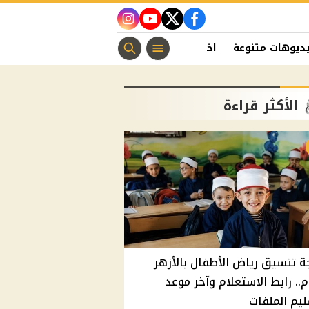
instagram
youtube
twitter
facebook
ديوهات متنوعة
اخبار الفن
منوعات مسيحية
اخبار الرياضة
الأكثر قراءة
ة تنسيق رياض الأطفال بالأزهر
م.. رابط الاستعلام وآخر موعد
يم الملفات