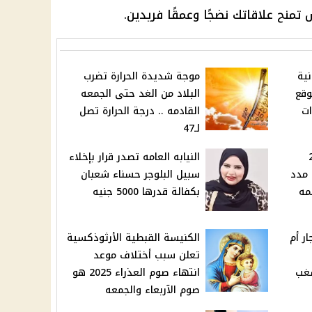
تمنح علاقاتك نضجًا وعمقًا فريدين.
نية
موجة شديدة الحرارة تضرب
موقع
البلاد من الغد حتى الجمعه
ات
القادمه .. درجة الحرارة تصل
لـ47
202
النيابه العامه تصدر قرار بإخلاء
 مدد
سبيل البلوجر حسناء شعبان
مه
بكفالة قدرها 5000 جنيه
ر أم
الكنيسة القبطية الأرثوذكسية
تعلن سبب أختلاف موعد
شغب
انتهاء صوم العذراء 2025 هو
صوم الآربعاء والجمعه