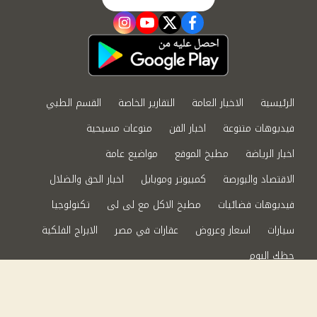
instagram
youtube
twitter
facebook
الرئيسية
الاخبار العامة
التقارير الخاصة
القسم الطبي
فيديوهات متنوعة
اخبار الفن
منوعات مسيحية
اخبار الرياضة
مطبخ الموقع
مواضيع عامة
الاقتصاد والبورصة
كمبيوتر وموبايل
اخبار الحق والضلال
فيديوهات فضائيات
مطبخ الاكل مع لى لى
تكنولوجيا
سيارات
اسعار وعروض
عقارات في مصر
الابراج الفلكية
حظك اليوم
من نحن
سياسة الخصوصية
اتصل بنا
©2024 الحق والضلال All Rights Reserved.