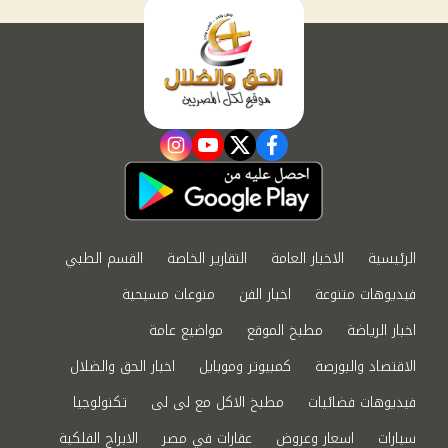
instagram
youtube
twitter
facebook
الرئيسية
الاخبار العامة
التقارير الخاصة
القسم الطبي
فيديوهات متنوعة
اخبار الفن
منوعات مسيحية
اخبار الرياضة
مطبخ الموقع
مواضيع عامة
الاقتصاد والبورصة
كمبيوتر وموبايل
اخبار الحق والضلال
فيديوهات فضائيات
مطبخ الاكل مع لى لى
تكنولوجيا
سيارات
اسعار وعروض
عقارات في مصر
الابراج الفلكية