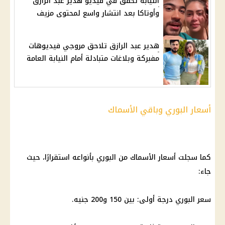
النيابة تحقق في فيديو هدير عبد الرازق
وأوتاكا بعد انتشار واسع لمحتوى مزيف
هدير عبد الرازق تلاحق مروجي فيديوهات
مفبركة وبلاغات متبادلة أمام النيابة العامة
أسعار البوري وباقي الأسماك
كما سجلت أسعار الأسماك من البوري بأنواعه استقرارًا، حيث
جاء:
سعر البوري درجة أولى: بين 150 و200 جنيه.