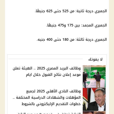
الجمبري درجة ثانية: من 525 حتى 625 جنيهًا.
الجمبري المجمد: بين 175 و475 جنيهًا.
الجمبري درجة ثالثة: من 180 حتى 400 جنيه.
لا يفوتك
وظائف البريد المصري 2025 .. الهيئة تعلن
موعد إعلان نتائج القبول خلال ايام
وظائف النادي الأهلي 2025 لجميع
المؤهلات والشهادات الدراسية المختلفة ..
خطوات التقديم الإليكتروني بالشروط