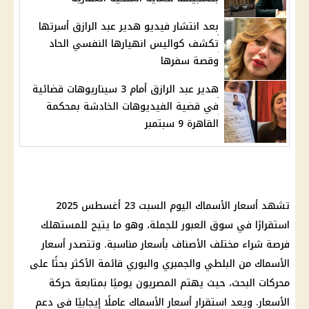
بعد انتشار فيديو هدير عبد الرازق أسرتها
تكشف كواليس انهيارها النفسي الحاد
وقصة سفرها
هدير عبد الرازق أمام 3 سيناريوهات قضائية
في قضية الفيديوهات الخادشة بمحكمة
القاهرة 9 سبتمبر
تشهد أسعار الأسماك اليوم السبت 23 أغسطس 2025
استقرارًا في سوق العبور للجملة، وهو ما يتيح للمستهلك
فرصة شراء مختلف الأصناف بأسعار مناسبة. وتتصدر أسعار
الأسماك من البلطي والجمبري والبوري قائمة الأكثر بحثًا على
محركات البحث، حيث يهتم المصريون يوميًا بمتابعة حركة
الأسعار. ويعد استقرار أسعار الأسماك عاملًا إيجابيًا في دعم