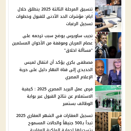
تنسيق المرحلة الثالثة 2025 ينطلق خلال
ايام: مؤشرات الحد الأدنى للقبول وخطوات
تسجيل الرغبات
نجيب ساويرس يوضح سبب ترحمه على
عصام العريان وموقفة من الأخوان المسلمين
"مساألة اخلاق"
مصطفى بكري يؤكد أن انتقال لميس
الحديدي إلى قناة النهار دليل على حرية
الإعلام المصري
فرص عمل البريد المصري 2025 : كيفية
الاستعلام عن نتائج القبول عبر بوابة
الوظائف بستمبر
تسجيل العقارات في الشهر العقاري 2025
تبدأ بـ500 جنيهاً والحالات المسموح
بتسجيلها لحماية الملكية العقارية