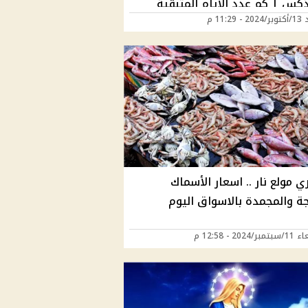
ذكس | كم عدد الأيام المتبقية
 11:29 م
 الصيام؟
ي مولع نار .. اسعار الأسماك
جة والمجمدة بالاسواق اليوم
2024 - 12:58 م