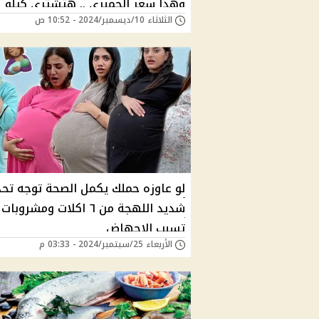
وهذا سعر الجمبري .. هتشتري كيلو
الثلاثاء 10/ديسمبر/2024 - 10:52 ص
البلطي بكام ؟
لو عاوزه حملك يكمل الصحة توجه تحذ
شديد اللهجة من ٦ اكلات ومشروبات
تسبب الإجهاض
الأربعاء 25/سبتمبر/2024 - 03:33 م