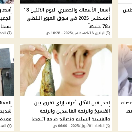
السبت 23 أغسطس
أسعار الأسماك والجمبري اليوم الاثنين 18
أسعار 
أغسطس 2025 في سوق العبور البلطي
بـ78 جنيهاً
يسجل ت
الإثنين 18/أغسطس/2025 - 10:28 ص
الخميس 14/أغسطس
ة عضلة
احذر قبل الأكل..أعرف إزاي تفرق بين
المعه
غط
الفسيخ والرنجة الفاسدين والرنجة
شديد 
والفسيخ السليم ونصائح هامه اتبعها
معدة 
الثلاثاء 01/أبريل/2025 - 06:00 ص
السبت 15/مارس/025
قورا