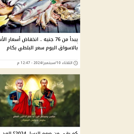
يبدأ من 76 جنيه .. انخفاض أسعار ا
بالاسواق اليوم سعر البلطي بكام
الثلاثاء 10/سبتمبر/2024 - 12:47 م
كم بقي من صوم الرسل 2024؟ العد