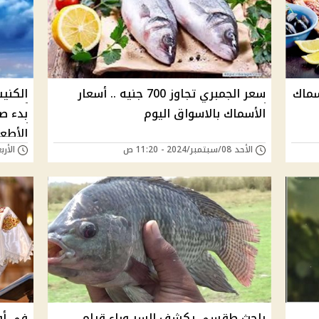
لأسماك
سعر الجمبري تجاوز 700 جنيه .. أسعار
الكني
الأسماك بالاسواق اليوم
بدء صو
الأطعم
الأحد 08/سبتمبر/2024 - 11:20 ص
الأربعاء 24/يوليو/
باحث طقسى يكشف السر وراء قيام
فى أو