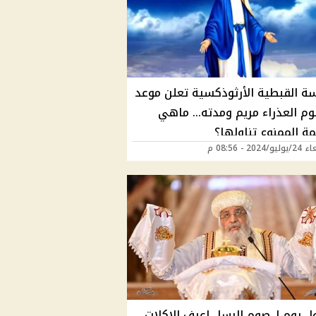
سة القبطية الأرثوذكسية تعلن موعد
م العذراء مريم ومدته... ماهي
ة الممنوع تناولها؟
2024 - 08:56 م
ل يوم لـ صوم الرسل اعرف الاكلات