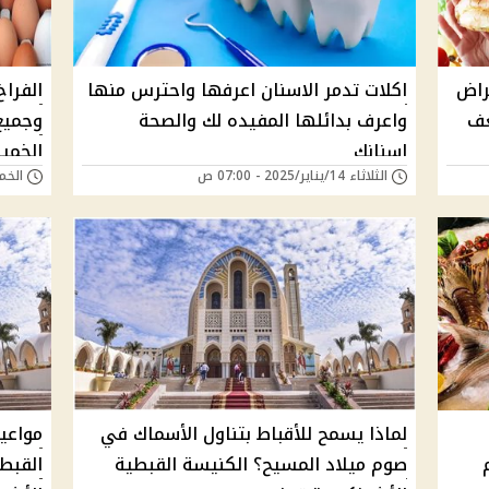
راض
اكلات تدمر الاسنان اعرفها واحترس منها
الفراخ
عف
واعرف بدائلها المفيده لك والصحة
وجميع
اسنانك
الخميس
الثلاثاء 14/يناير/2025 - 07:00 ص
الخميس 09/يناير
البيض
لماذا يسمح للأقباط بتناول الأسماك في
صوم ميلاد المسيح؟ الكنيسة القبطية
القبطي