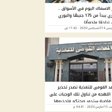
الاسماك اليوم في الأسواق ..
الجمبري يبدأ من 175 جنيهًا والبوري
راجعًا ملحوظًا
/2025 - 11:42 ص
د القومى للتغذية تصدر تحذير
اللهجه من تناول تلك الوجبات على
فاضية ستدمر صحتكم فاحذروها
2 - 04:41 م