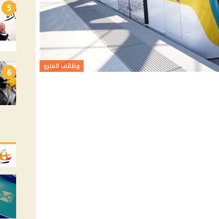
5
وظائف المترو
6