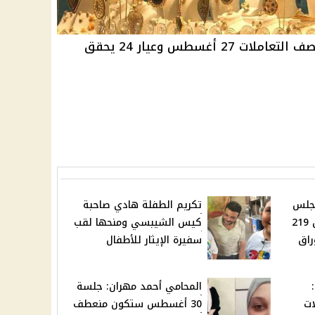
أسعار الذهب في مصر تستقر بمنتصف التعاملات 27 أغسطس وعيار 24 يحقق
جلس
تكريم الطفلة هادي صاحبة
الدولة يبدأ إجراءات تعيين 219
كيس الشيبسي ومنحها لقب
راق
سفيرة الإيثار للأطفال
وظائف وزارة العمل 2025:
المحامي أحمد مهران: جلسة
ات
30 أغسطس ستكون منعطف