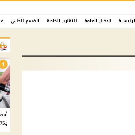
لرئيسية
الاخبار العامة
التقارير الخاصة
القسم الطبي
في
1
بـ20.75 جنيه والسولار بـ20.50 جنيه