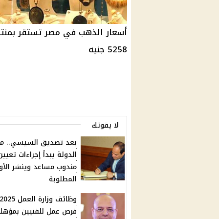
5258 جنيه
لا يفوتك
بعد تصديق السيسي.. م
مندوب مساعد وينشر الأو
المطلوبة
فرص عمل للفنيين بمؤهل