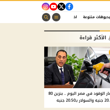
instagram
youtube
twitter
facebook
ديوهات متنوعة
اخبار الفن
منوعات مسيحية
اخبار الرياضة
الأكثر قراءة
أسعار الوقود في مصر اليوم .. بنزين 80