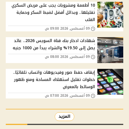
10 أطعمة ومشروبات يجب على مريض السكري
تقليلها.. وبدائل أفضل لضبط السكر وحماية
القلب
09 أغسطس, 2026 09:00 ص
شهادات ادخار بنك قناة السويس 2026.. عائد
يصل إلى 19.50% والشراء يبدأ من 1000 جنيه
09 أغسطس, 2026 08:00 ص
إيقاف حفظ صور وفيديوهات واتساب تلقائيًا..
خطوات تقليل استهلاك المساحة ومنع ظهور
الوسائط بالمعرض
09 أغسطس, 2026 07:00 ص
المزيد