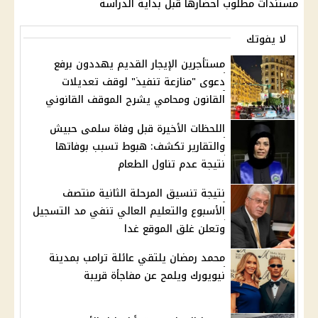
مستندات مطلوب احضارها قبل بداية الدراسة
لا يفوتك
مستأجرين الإيجار القديم يهددون برفع
دعوى "منازعة تنفيذ" لوقف تعديلات
القانون ومحامي يشرح الموقف القانوني
اللحظات الأخيرة قبل وفاة سلمى حبيش
والتقارير تكشف: هبوط تسبب بوفاتها
نتيجة عدم تناول الطعام
نتيجة تنسيق المرحلة الثانية منتصف
الأسبوع والتعليم العالي تنفي مد التسجيل
وتعلن غلق الموقع غدا
محمد رمضان يلتقي عائلة ترامب بمدينة
نيويورك ويلمح عن مفاجأة قريبة