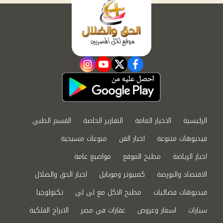
instagram
youtube
twitter
facebook
الرئيسية
الاخبار العامة
التقارير الخاصة
القسم الطبي
فيديوهات متنوعة
اخبار الفن
منوعات مسيحية
اخبار الرياضة
مطبخ الموقع
مواضيع عامة
الاقتصاد والبورصة
كمبيوتر وموبايل
اخبار الحق والضلال
فيديوهات فضائيات
مطبخ الاكل مع لى لى
تكنولوجيا
سيارات
اسعار وعروض
عقارات في مصر
الابراج الفلكية