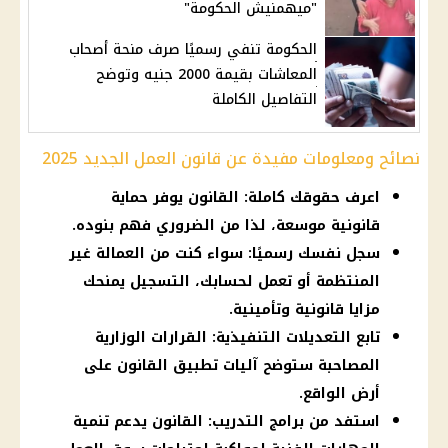
"ميهمنيش الحكومة"
الحكومة تنفي رسميًا صرف منحة أصحاب
المعاشات بقيمة 2000 جنيه وتوضح
التفاصيل الكاملة
نصائح ومعلومات مفيدة عن قانون العمل الجديد 2025
اعرف حقوقك كاملة: القانون يوفر حماية
قانونية موسعة، لذا من الضروري فهم بنوده.
سجل نفسك رسميًا: سواء كنت من العمالة غير
المنتظمة أو تعمل لحسابك، التسجيل يمنحك
مزايا قانونية وتأمينية.
تابع التعديلات التنفيذية: القرارات الوزارية
المصاحبة ستوضح آليات تطبيق القانون على
أرض الواقع.
استفد من برامج التدريب: القانون يدعم تنمية