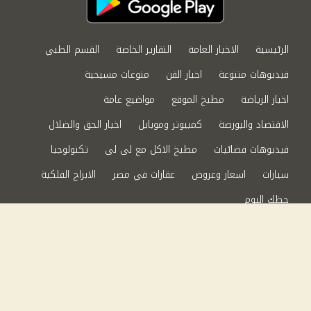
الرئيسية
الاخبار العامة
التقارير الخاصة
القسم الطبي
فيديوهات متنوعة
اخبار الفن
منوعات مسيحية
اخبار الرياضة
مطبخ الموقع
مواضيع عامة
الاقتصاد والبورصة
كمبيوتر وموبايل
اخبار الحق والضلال
فيديوهات فضائيات
مطبخ الاكل مع لى لى
تكنولوجيا
سيارات
اسعار وعروض
عقارات في مصر
الابراج الفلكية
حظك اليوم
من نحن
سياسة الخصوصية
اتصل بنا
©2024 الحق والضلال All Rights Reserved.
Powered by