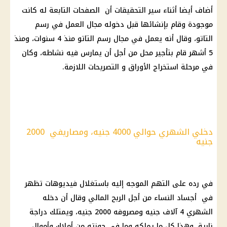
أضاف أيضا أثناء سير
التحقيقات
أن الصفحات التابعة له كانت
موجودة وقام بإنشائها قبل دخوله مجال العمل في رسم
التاتو، وقال أنه يعمل في مجال رسم التاتو منذ 4 سنوات، ومنذ
5 أشهر قام بتأجير محل من أجل أن يمارس فيه نشاطه، وكان
في مرحلة استخراج الأوراق و التصريحات اللازمة.
دخلي الشهري حوالي 4000 جنيه، ومصاريفي 2000
جنيه
في رده على التهم الموجه إليه باستغلال فيديوهات تظهر
في أجساد
النساء
من أجل الربح المالي وقال أن دخله
الشهري 4 آلاف جنيه ومصروفه 2000 جنيه، ويمتلك دراجة
نارية، وهذا كل ما يملكه وما في حوزته من أملاك وأموال،