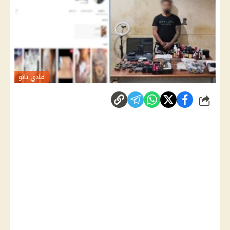
فادي تاتو
شارك