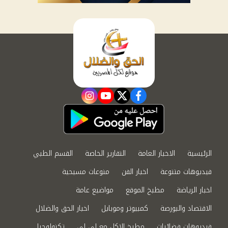
instagram
youtube
twitter
facebook
الرئيسية
الاخبار العامة
التقارير الخاصة
القسم الطبي
فيديوهات متنوعة
اخبار الفن
منوعات مسيحية
اخبار الرياضة
مطبخ الموقع
مواضيع عامة
الاقتصاد والبورصة
كمبيوتر وموبايل
اخبار الحق والضلال
فيديوهات فضائيات
مطبخ الاكل مع لى لى
تكنولوجيا