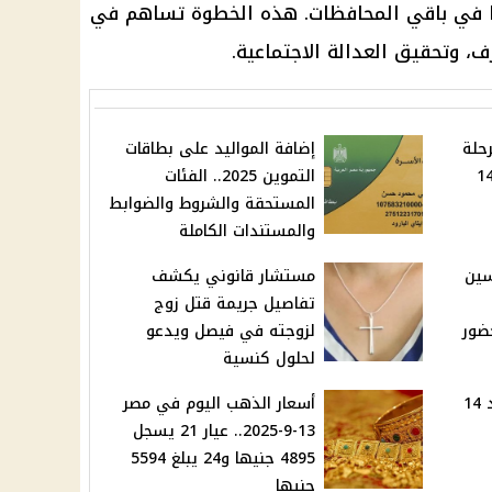
يًا في باقي المحافظات. هذه الخطوة تساهم في
ف، وتحقيق العدالة الاجتماعية.
رحلة
إضافة المواليد على بطاقات
لثة ينتهي غدًا الأحد 14
التموين 2025.. الفئات
المستحقة والشروط والضوابط
والمستندات الكاملة
سين
مستشار قانوني يكشف
تفاصيل جريمة قتل زوج
ضور
لزوجته في فيصل ويدعو
لحلول كنسية
انقطاع الكهرباء غدًا الأحد 14
أسعار الذهب اليوم في مصر
13-9-2025.. عيار 21 يسجل
4895 جنيها و24 يبلغ 5594
جنيها