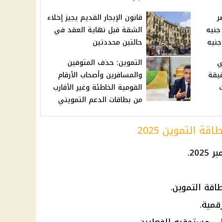
ر
قانون الإيجار القديم يجيز إخلاء
13-9-20 بالبنوك 48.27 جنيه
الشقة قبل نهاية العقد في
حالتين محددتين
 2025 في
التموين: حذف المتوفين
 الساعة 60 دقيقة
والمسافرين وأصحاب الأرقام
القومية الخاطئة وغير الأقارب
من بطاقات الدعم التمويني
ة التموين 2025
اقة التموين.
قمية.