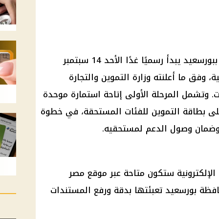
تحديث بيانات بطاقة التموين 2025 ببورسعيد يبدأ رسميًا غدًا الأحد 14 سبتمبر
 3 أشهر متتالية، وفق ما أعلنته وزارة التموين والتجارة
لات. وتشمل المرحلة الأولى إتاحة استمارة موحدة
 على بطاقة التموين للفئات المستحقة، في خطوة
وضمان وصول الدعم لمستحقيه.
 الإلكترونية ستكون متاحة عبر موقع مصر
فظة بورسعيد تعبئتها بدقة ورفع المستندات