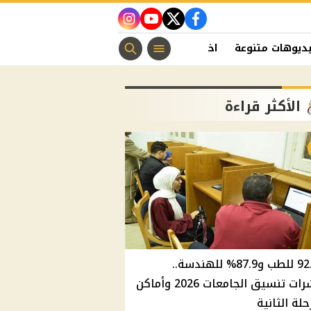
instagram
youtube
twitter
facebook
ديوهات متنوعة
اخبار الفن
منوعات مسيحية
اخبار الرياضة
الأكثر قراءة
92.8% للطب و87.9% للهندسة..
مؤشرات تنسيق الجامعات 2026 وأماكن
حلة الثانية