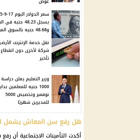
غوص
سعر الد
يسجل 48.23 جنيه في 
و48.68 جنيه بالسوق الموازية
نقل خدمة الإنترنت الأرض
شركة لأخرى دون انقطاع 
تأخير
وزير التعليم يعلن دراسة
1000 جنيه للمعلمين بداي
نوفمبر وتخصيص 5000
للمديرين شهريًا
هل رفع سن المعاش يشمل ال
أكدت
التأمينات
الاجتماعية أن رفع 