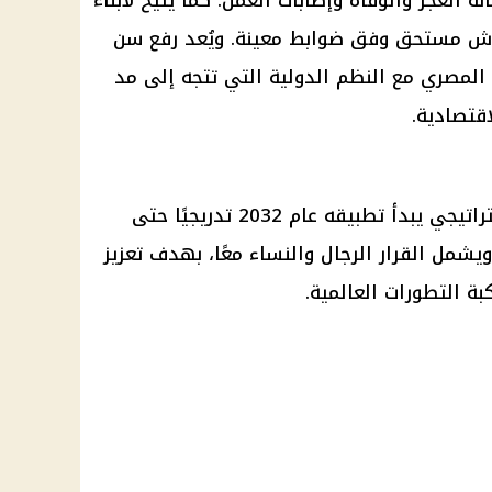
نة العجز والوفاة وإصابات العمل. كما يتيح لأبناء
اش مستحق وفق ضوابط معينة. ويُعد رفع سن
المصري
مع النظم الدولية التي تتجه إلى مد
قتصادية.
استراتيجي يبدأ تطبيقه عام 2032 تدريجيًا حتى
القرار
الرجال والنساء معًا، بهدف تعزيز
ة التطورات العالمية.