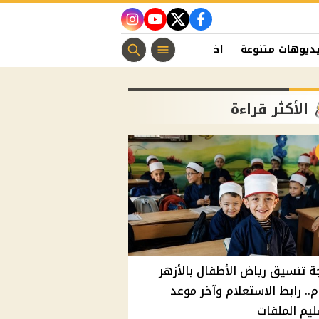
instagram
youtube
twitter
facebook
ديوهات متنوعة
اخبار الفن
منوعات مسيحية
اخبار الرياضة
الأكثر قراءة
ة تنسيق رياض الأطفال بالأزهر
م.. رابط الاستعلام وآخر موعد
يم الملفات