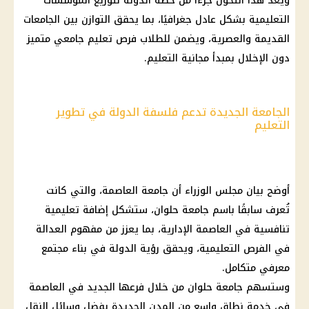
ويُعد هذا التحول جزءًا من خطة الدولة لتوزيع المؤسسات
التعليمية بشكل عادل جغرافيًا، بما يحقق التوازن بين الجامعات
القديمة والعصرية، ويضمن للطلاب فرص تعليم جامعي متميز
دون الإخلال بمبدأ مجانية التعليم.
الجامعة الجديدة تدعم فلسفة الدولة في تطوير
التعليم
أوضح بيان
مجلس الوزراء
أن
جامعة
العاصمة، والتي كانت
تُعرف سابقًا باسم
جامعة حلوان
، ستشكل إضافة تعليمية
تنافسية في
العاصمة الإدارية
، بما يعزز من مفهوم العدالة
في الفرص التعليمية، ويحقق رؤية الدولة في بناء مجتمع
معرفي متكامل.
وستسهم
جامعة حلوان
من خلال فرعها الجديد في العاصمة
في خدمة نطاق واسع من المدن الجديدة بفضل وسائل النقل