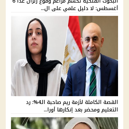
البحوث الفلكية تحسم مزاعم وقوع زلزال غدًا 6
أغسطس: لا دليل علمي على ال...
القصة الكاملة لأزمة ريم صاحبة الـ4%: رد
التعليم ومحضر بعد إنكارها أورا...