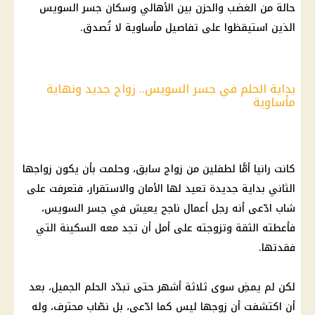
حالة من الغضب والحزن بين الأهالي وسكان جسر السويس
الذين استيقظوا على تفاصيل مأساوية لا تُصدق.
بداية الحلم في جسر السويس.. زواج جديد ونهاية
مأساوية
كانت رانيا أمًّا لطفلين من زواج سابق، وحلمت بأن يكون زواجها
الثاني بداية جديدة تعيد لها الأمان والاستقرار، فتعرفت على
شاب ادّعى أنه رجل أعمال ناجح يعيش في جسر السويس،
فأعطته الثقة وتزوجته على أمل أن تجد معه السكينة التي
فقدتها.
لكن لم يمضِ سوى ثلاثة أشهر حتى تبدّد الحلم الجميل، بعد
أن اكتشفت أن زوجها ليس كما ادّعى، بل نصّاب محترف، وله