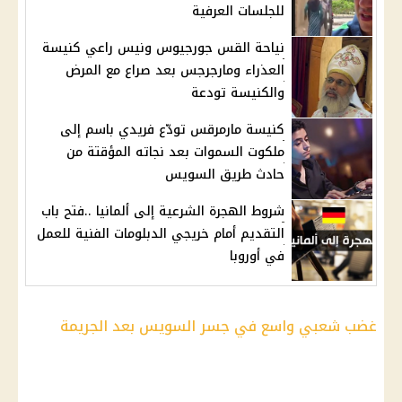
للجلسات العرفية
نياحة القس جورجيوس ونيس راعي كنيسة
العذراء ومارجرجس بعد صراع مع المرض
والكنيسة تودعة
كنيسة مارمرقس تودّع فريدي باسم إلى
ملكوت السموات بعد نجاته المؤقتة من
حادث طريق السويس
شروط الهجرة الشرعية إلى ألمانيا ..فتح باب
التقديم أمام خريجي الدبلومات الفنية للعمل
في أوروبا
غضب شعبي واسع في جسر السويس بعد الجريمة