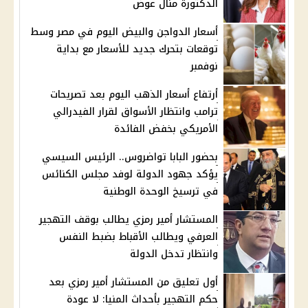
الدكتورة منال عوض
أسعار الدواجن والبيض اليوم في مصر وسط
توقعات بتحرك جديد للأسعار مع بداية
نوفمبر
أرتفاع أسعار الذهب اليوم بعد تصريحات
ترامب وانتظار الأسواق لقرار الفيدرالي
الأمريكي بخفض الفائدة
بحضور البابا تواضروس.. الرئيس السيسي
يؤكد جهود الدولة لوفد مجلس الكنائس
في ترسيخ الوحدة الوطنية
المستشار أمير رمزي يطالب بوقف التهجير
العرفي ويطالب الأقباط بضبط النفس
وانتظار تدخل الدولة
أول تعليق من المستشار أمير رمزي بعد
حكم التهجير بأحداث المنيا: لا عودة