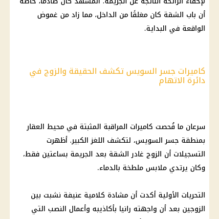
لإخفاء الرائحة الناتجة عن الجريمة. المشهد كان صادمًا، خاصة
أن باب الشقة كان مغلقًا من الداخل، مما زاد من غموض
الواقعة في البداية.
كاميرات جسر السويس تكشف الحقيقة والزوج في
دائرة الاتهام
سرعان ما فُحصت كاميرات المراقبة المثبتة في محيط العقار
بمنطقة جسر السويس، لتكشف اللغز الكبير. أظهرت
التسجيلات أن الزوج غادر الشقة بعد الجريمة بساعتين فقط،
وكان يرتدي ملابس ملطخة بالدماء.
التحريات الأولية أكدت أن مشادة كلامية عنيفة نشبت بين
الزوجين بعد أن واجهته رانيا بأكاذيبه وأعمال النصب التي