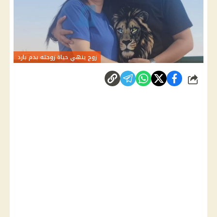
زوج ينهي حياة زوجته بدم بارد
شارك