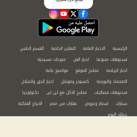
instagram
youtube
twitter
facebook
الرئيسية
الاخبار العامة
التقارير الخاصة
القسم الطبي
فيديوهات متنوعة
اخبار الفن
منوعات مسيحية
اخبار الرياضة
مطبخ الموقع
مواضيع عامة
الاقتصاد والبورصة
كمبيوتر وموبايل
اخبار الحق والضلال
فيديوهات فضائيات
مطبخ الاكل مع لى لى
تكنولوجيا
سيارات
اسعار وعروض
عقارات في مصر
الابراج الفلكية
حظك اليوم
من نحن
سياسة الخصوصية
اتصل بنا