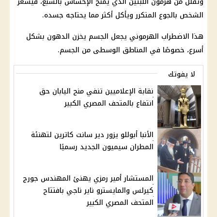
وتقلل من هرمون اللبتين الذي يمنح الإحساس بالشبع، فيشعر
الشخص بالجوع المتكرر ويأكل أكثر مما يحتاجه جسده.
هذا الاضطراب الهرموني يجعل الجسم يخزن الدهون بشكل
أسرع، خصوصًا في المناطق الوسطى من الجسم.
لا يفوتك
نقابة الإعلاميين تنفي منح اليابان حق
انتفاع بالمتحف المصري الكبير
الأنبا أبوللو يزور دير سانت كاترين لتهنئة
المطران سيميون الجديد رسميًا
المستشار أمير رمزي يهنئ المهندس جورج
كيرلس والمايسترو ناير ناجي بافتتاح
المتحف المصري الكبير