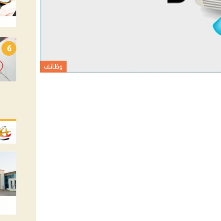
6
وظائف