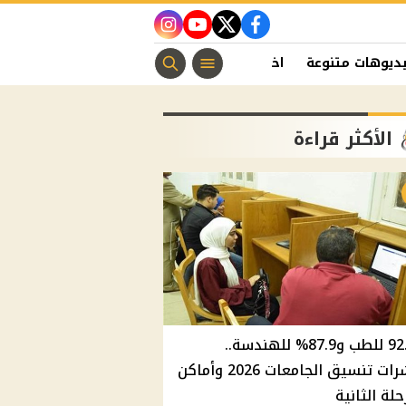
instagram
youtube
twitter
facebook
ديوهات متنوعة
اخبار الفن
منوعات مسيحية
اخبار الرياضة
الأكثر قراءة
92.8% للطب و87.9% للهندسة..
مؤشرات تنسيق الجامعات 2026 وأماكن
حلة الثانية