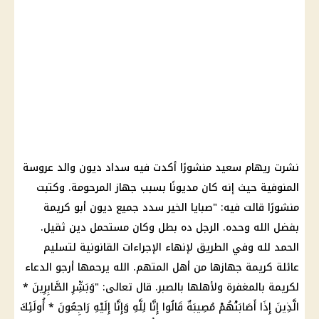
نشرت ريهام سعيد منشورًا أكدت فيه سداد ديون والد عروسة
المنوفية حيث إنه كان مديونًا بسبب جهاز المرحومة. وكتبت
منشورًا قالت فيه: "صبايا الخير سدد جميع ديون أبو كريمة
بفضل الله وحده. الرجل ده بطل وكان مستحمل دين ثقيل.
الحمد لله وفي الطريق لإنهاء الإجراءات القانونية لتسليم
عائلة كريمة جهازها من أهل المتهم. الله يرحمها أرجو الدعاء
لكريمة بالمغفرة ولأهلها بالصبر. قال تعالى: "وَبَشِّرِ الصَّابِرِينَ *
الَّذِينَ إِذَا أَصَابَتْهُمْ مُصِيبَةٌ قَالُوا إِنَّا لِلَّهِ وَإِنَّا إِلَيْهِ رَاجِعُونَ * أُولَئِكَ