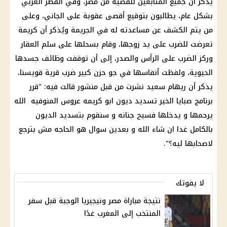
يُذكر أن جميع المتابعين للقضية من مصر، وفي القطر العربي
بشكل عام، يطالبون بتوقيع أقصى عقوبة على الجاني، وعلى
من يتم الكشف عن مساعدته له في الجريمة ويُذكر أن كريمة
تعرضت للضرب على يد زوجها، وقام بسحلها على سلم العقار
وركز الضرب على الرأس والصدر، إلى أن توقفت وظائف جسدها
الحيوية، ولفظت أنفاسها في جو حزن كبير ضرب قرية قويسنا،
يذكر أن
ريهام سعيد
نشرت من قبل منشور قالت فيه: "قرر
برنامج صبايا الخير
تسديد ديون ابو كريمه
عروس المنوفيه
الله
يرحمها و يدخلها فسيح جنانه و سنقوم بتسديد الديون
بالكامل غدا ان شاء الله و بعدين سوال هو الحاجه مش بترجع
لاصحابها ليه؟".
لا يفوتك
نتيجة مباراة مصر ونيجيريا الوجبة قبل سفر
المنتخب إلى المغرب غدًا