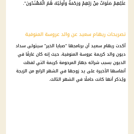
عَلَيْهِمْ صَلَوَاتٌ مِنْ رَبِّهِمْ وَرَحْمَةٌ وَأُولَئِكَ هُمُ الْمُهْتَدُونَ".
تصريحات ريهام سعيد عن والد عروسة المنوفية
أكدت ريهام سعيد أن برنامجها "صبايا الخير" سيتولى سداد
ديون والد كريمة عروسة المنوفية، حيث إنه كان غارقًا في
الديون بسبب شرائه جهاز المرحومة كريمة التي لفظت
أنفاسها الأخيرة على يد زوجها في الشهر الرابع من الزيجة
ويُذكر أنها كانت حاملًا في الشهر الثالث.