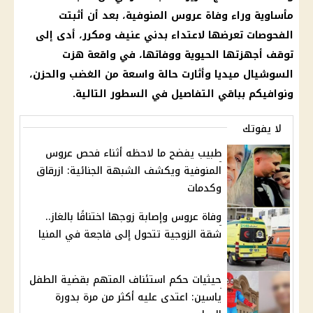
مأساوية وراء
وفاة عروس المنوفية
، بعد أن أثبتت
الفحوصات تعرضها لاعتداء بدني عنيف ومكرر، أدى إلى
توقف أجهزتها الحيوية ووفاتها، في
واقعة
هزت
السوشيال ميديا
وأثارت حالة واسعة من الغضب والحزن،
ونوافيكم بباقي التفاصيل في السطور التالية.
لا يفوتك
طبيب يفضح ما لاحظه أثناء فحص عروس
المنوفية ويكشف الشبهة الجنائية: ازرقاق
وكدمات
وفاة عروس وإصابة زوجها اختناقًا بالغاز..
شقة الزوجية تتحول إلى فاجعة في المنيا
حيثيات حكم استئناف المتهم بقضية الطفل
ياسين: اعتدى عليه أكثر من مرة بدورة