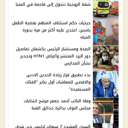
شقة الزوجية تتحول إلى فاجعة في المنيا
حيثيات حكم استئناف المتهم بقضية الطفل
ياسين: اعتدى عليه أكثر من مرة بدورة
المياه
الصحة ومستشار الرئيس يكشفان تفاصيل
دور البرد المنتشر وأعراض H1N1 وتحذير
بشأن المدارس
بدء تطبيق قرار زيادة الحدين الادنى
والاقصى للمعاشات أول يناير "الفئات
المستفيدة"
وفاة النائب أحمد جعفر مرشح انتخابات
مجلس النواب بدائرة حدائق القبة
السجن المشدد 7 سنوات لرئيس حي شرق