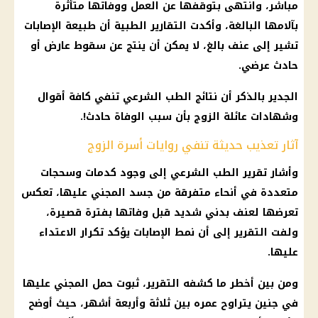
مباشر، وانتهى بتوقفها عن العمل ووفاتها متأثرة
بآلامها البالغة، وأكدت التقارير الطبية أن طبيعة الإصابات
تشير إلى عنف بالغ، لا يمكن أن ينتج عن سقوط عارض أو
حادث
عرضي.
الجدير بالذكر أن نتائج
الطب الشرعي
تنفي كافة أقوال
وشهادات عائلة الزوج بأن سبب الوفاة
حادث
!.
آثار تعذيب حديثة تنفي روايات أسرة الزوج
وأشار
تقرير الطب الشرعي
إلى وجود كدمات وسحجات
متعددة في أنحاء متفرقة من جسد المجني عليها، تعكس
تعرضها لعنف بدني شديد قبل وفاتها بفترة قصيرة،
ولفت التقرير إلى أن نمط الإصابات يؤكد تكرار
الاعتداء
عليها.
ومن بين أخطر ما كشفه التقرير، ثبوت حمل المجني عليها
في جنين يتراوح عمره بين ثلاثة وأربعة أشهر، حيث أوضح