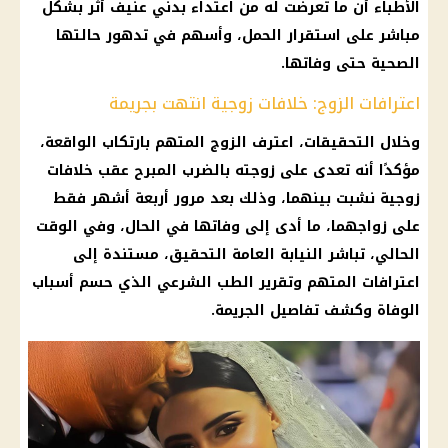
الأطباء أن ما تعرضت له من
اعتداء
بدني عنيف أثر بشكل
مباشر على استقرار الحمل، وأسهم في تدهور حالتها
الصحية حتى وفاتها.
اعترافات الزوج: خلافات زوجية انتهت بجريمة
وخلال
التحقيقات
، اعترف
الزوج المتهم
بارتكاب
الواقعة
،
مؤكدًا أنه تعدى على زوجته بالضرب المبرح عقب خلافات
زوجية نشبت بينهما، وذلك بعد مرور أربعة أشهر فقط
على زواجهما، ما أدى إلى وفاتها في الحال، وفي الوقت
الحالي، تباشر
النيابة العامة
التحقيق، مستندة إلى
اعترافات المتهم
وتقرير
الطب الشرعي
الذي حسم أسباب
الوفاة وكشف تفاصيل
الجريمة
.