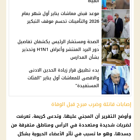
المياه
موعد قبض معاشات يناير أول شهر بعام
2026 والتأمينات تحسم موقف التبكير
الصحة ومستشار الرئيس يكشفان تفاصيل
دور البرد المنتشر وأعراض H1N1 وتحذير
بشأن المدارس
بدء تطبيق قرار زيادة الحدين الادنى
والاقصى للمعاشات أول يناير "الفئات
المستفيدة"
إصابات قاتلة وضرب مبرح قبل الوفاة
وأوضح التقرير أن المجني عليها، وتدعى كريمة، تعرضت
لضربات شديدة ومتعددة في الرأس ومناطق متفرقة من
جسدها، وهو ما تسبب في تأثر الأعضاء الحيوية بشكل