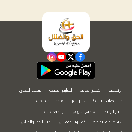
instagram
youtube
twitter
facebook
الرئيسية
الاخبار العامة
التقارير الخاصة
القسم الطبي
فيديوهات متنوعة
اخبار الفن
منوعات مسيحية
اخبار الرياضة
مطبخ الموقع
مواضيع عامة
الاقتصاد والبورصة
كمبيوتر وموبايل
اخبار الحق والضلال