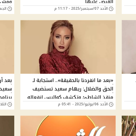
القبض عليها
ومش 
الأحد 07/سبتمبر/2025 - 11:17 م
الجمعة 05/سبتمبر/5
«بعد ما انفردنا بالحقيقة».. استجابة لـ
بعد أ
الحق والضلال: ريهام سعيد تستضيف
سعيد 
منقذ الشاطئ وتكشف كواليس انفعاله
برنامج
الأحد 06/يوليو/2025 - 05:41 م
الثلاثاء 24/يونيو/5
على الشاب المُنقَذ لأول مرة
الناجي
القبة