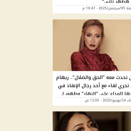
هظهر تاني"
202 - 10:47 م
ن تحدث معه "الحق والضلال".. ريهام
تجري لقاء مع أحد رجال الإنقاذ في
ها المذاع على "النهار" وظهور لـ
202 - 12:05 ص
 الوحيد من انهـ يار عقار حدائق