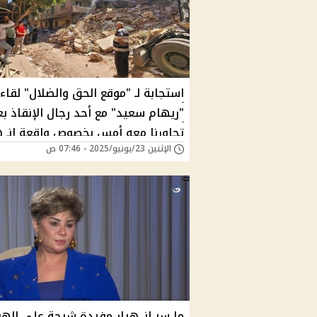
استجابة لـ "موقع الحق والضلال" لقاء
"ريهام سعيد" مع أحد رجال الإنقاذ بع
تحاورنا معه أمس بخصوص واقعة انـ ه
الإثنين 23/يونيو/2025 - 07:46 ص
عقار حدائق القبة
ما سر انـ هيار مفيدة شيحة على الهو