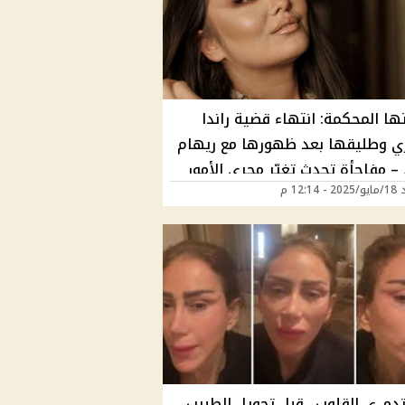
ا المحكمة: انتهاء قضية راندا
ري وطليقها بعد ظهورها مع ريهام
– مفاجأة تحدث تغيّر مجرى الأمور
12:14 م
دمـ ي القلوب.. قبل تحويل الطبيب