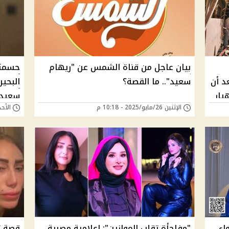
بيان عاجل من قناة الشمس عن "ريهام
حسمته
د أن
سعيد".. ما القصة؟
البحي
يار
سعيد 
الإثنين 26/مايو/2025 - 10:18 م
الأحد 18/مايو/2025 - 
اء
"مفاجأة تقلب الموازين": إعلامية مصرية
قصة ت