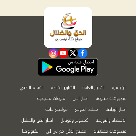
instagram
youtube
twitter
facebook
الرئيسية
الاخبار العامة
التقارير الخاصة
القسم الطبي
فيديوهات متنوعة
اخبار الفن
منوعات مسيحية
اخبار الرياضة
مطبخ الموقع
مواضيع عامة
الاقتصاد والبورصة
كمبيوتر وموبايل
اخبار الحق والضلال
فيديوهات فضائيات
مطبخ الاكل مع لى لى
تكنولوجيا