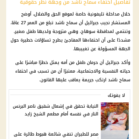
تفاصيل اختفاء سماح ناشد من وجهة نظر حقوقية
خلال مداخلة تليفونية خاصة لموقع الحق والضلال، أوضح
المستشار نجيب جبرائيل أن سماح ناشد تبلغ من العمر 27 عامًا،
وتنتمي لمحافظة سوهاج، وهي متزوجة ولديها طفل صغير،
مشددًا على أن اختفاءها المفاجئ يطرح تساؤلات خطيرة حول
الجهة المسؤولة عن تغييبها.
وأكد جبرائيل أن حرمان طفل من أمه يمثل خطرًا مباشرًا على
حياته النفسية والاجتماعية، معتبرًا أن من تسبب في اختفاء
سماح ناشد ارتكب جريمة يعاقب عليها القانون.
لا يفوتك
النيابة تحقق في إشعال شقيق ناصر البرنس
النار في نفسه أمام مطعم الشيخ زايد
مصر للطيران تنفي شائعة هبوط طائرة على