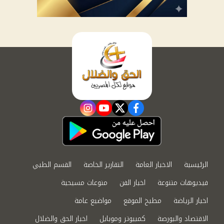
instagram
youtube
twitter
facebook
الرئيسية
الاخبار العامة
التقارير الخاصة
القسم الطبي
فيديوهات متنوعة
اخبار الفن
منوعات مسيحية
اخبار الرياضة
مطبخ الموقع
مواضيع عامة
الاقتصاد والبورصة
كمبيوتر وموبايل
اخبار الحق والضلال