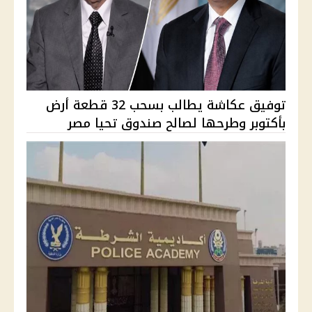
توفيق عكاشة يطالب بسحب 32 قطعة أرض
بأكتوبر وطرحها لصالح صندوق تحيا مصر