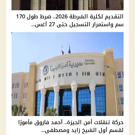
التقديم لكلية الشرطة 2026.. شرط طول 170
سم واستمرار التسجيل حتى 27 أغس...
حركة تنقلات أمن الجيزة.. أحمد فاروق مأمورًا
لقسم أول الشيخ زايد ومصطفى...