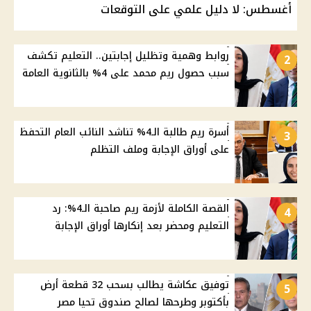
أغسطس: لا دليل علمي على التوقعات
روابط وهمية وتظليل إجابتين.. التعليم تكشف
2
سبب حصول ريم محمد على 4% بالثانوية العامة
أسرة ريم طالبة الـ4% تناشد النائب العام التحفظ
3
على أوراق الإجابة وملف التظلم
القصة الكاملة لأزمة ريم صاحبة الـ4%: رد
4
التعليم ومحضر بعد إنكارها أوراق الإجابة
توفيق عكاشة يطالب بسحب 32 قطعة أرض
5
بأكتوبر وطرحها لصالح صندوق تحيا مصر