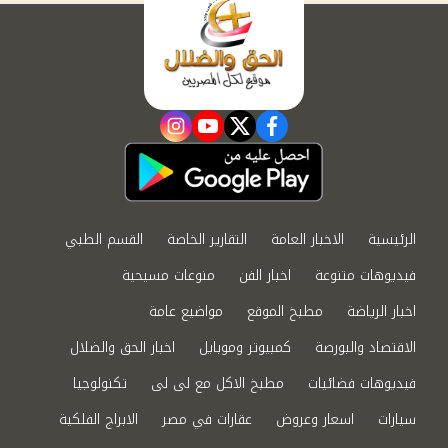
instagram
youtube
twitter
facebook
الرئيسية
الاخبار العامة
التقارير الخاصة
القسم الطبي
فيديوهات متنوعة
اخبار الفن
منوعات مسيحية
اخبار الرياضة
مطبخ الموقع
مواضيع عامة
الاقتصاد والبورصة
كمبيوتر وموبايل
اخبار الحق والضلال
فيديوهات فضائيات
مطبخ الاكل مع لى لى
تكنولوجيا
سيارات
اسعار وعروض
عقارات في مصر
الابراج الفلكية