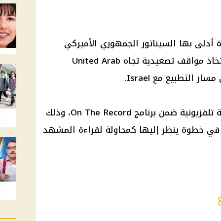
 أدلى بها السيناتور الجمهوري الأميركي
Lindsey Graham، حيث اتهمها باتخاذ مواقف تصعيدية تجاه United Arab
وجاءت تصريحات غراهام خلال مقابلة تلفزيونية ضمن برنامج On The Record، وذلك
، في خطوة ينظر إليها كمحاولة لقراءة المشهد