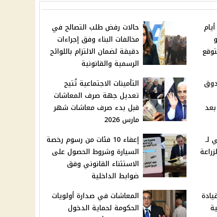
أيام
حالات رفض طلب التصالح في
و
مخالفات البناء وفق إجراءات
توقع
دقيقة لضمان الالتزام باللوائح
الرسمية والقانونية
دوق
التأمينات الاجتماعية تُتيح
تعديل جهة صرف المعاشات
بعد
قبل بدء صرف معاشات شهر
مارس 2026
 لـ
إعفاء 10 فئات من رسوم رخصة
زراعة
السيارة وشروط الحصول على
الاستثناء القانوني وفق
ضوابط الداخلية
يادة
المعاشات في صدارة أولويات
ة
الحكومة لحماية الدخول