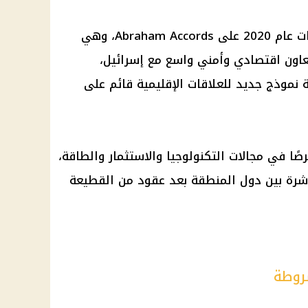
تعود جذور الجدل إلى توقيع الإمارات عام 2020 على Abraham Accords، وهي
تعاون اقتصادي وأمني واسع مع إسرائيل،
نموذج جديد للعلاقات الإقليمية قائم على
صًا في مجالات التكنولوجيا والاستثمار والطاقة،
رة بين دول المنطقة بعد عقود من القطيعة
روطة