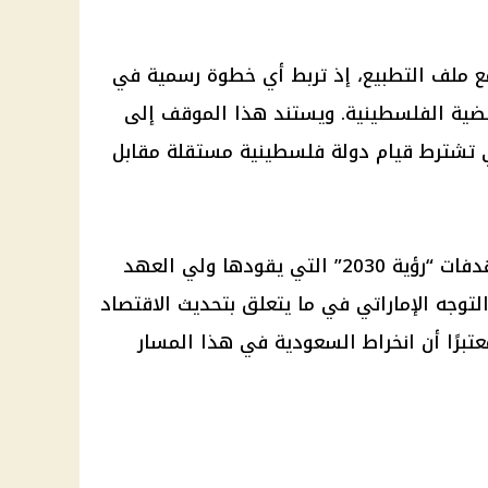
مع ملف التطبيع، إذ تربط أي خطوة رسمية في
ضية الفلسطينية. ويستند هذا الموقف إلى
Arab Peace Initiativ التي تشترط قيام دولة فلسطينية مستقلة مقابل
ورغم ذلك، يعتقد غراهام أن مستهدفات “رؤية 2030” التي يقودها ولي العهد
لتوجه الإماراتي في ما يتعلق بتحديث الاقتصاد
عتبرًا أن انخراط السعودية في هذا المسار