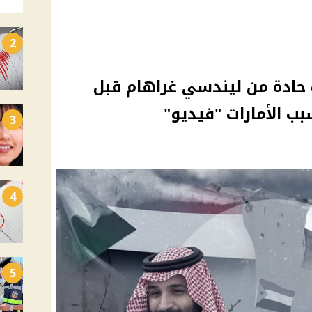
2
 حادة من ليندسي غراهام قبل
بب الأمارات "فيديو"
3
4
5