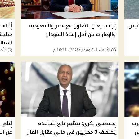
مفيض
ترامب يعلن التعاون مع مصر والسعودية
أنباء 
والإمارات من أجل إنقاذ السودان
ميليش
الإربا
الأربعاء 19/نوفمبر/2025 - 10:25 م
الأحد 16/نوفمبر/2025 -
رب
مصطفى بكري: تنظيم تابع للقاعدة
ليلى 
ش
يختطف 3 مصريين في مالي مقابل المال
عن ال