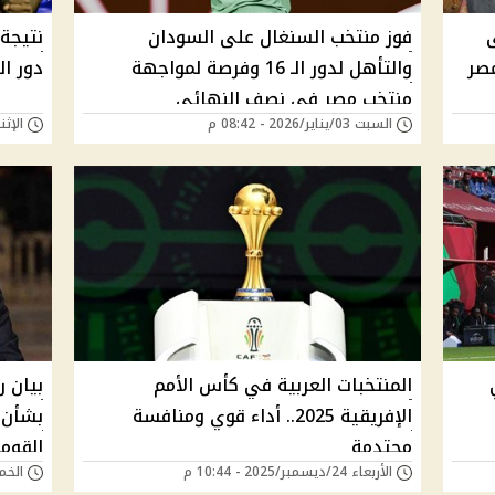
فوز منتخب السنغال على السودان
نتيجة
مصر
والتأهل لدور الـ 16 وفرصة لمواجهة
دور ا
منتخب مصر في نصف النهائي
السبت 03/يناير/2026 - 08:42 م
الإثنين 29/ديسمبر/25
المنتخبات العربية في كأس الأمم
بيان 
الإفريقية 2025.. أداء قوي ومنافسة
بشأن 
محتدمة
القوم
الأربعاء 24/ديسمبر/2025 - 10:44 م
الخميس 18/ديسمب