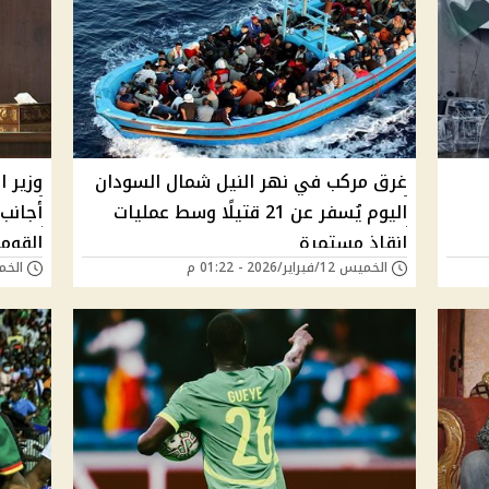
غرق مركب في نهر النيل شمال السودان
وزير ا
اليوم يُسفر عن 21 قتيلًا وسط عمليات
أجانب
إنقاذ مستمرة
القوم
الخميس 12/فبراير/2026 - 01:22 م
الخميس 12/فبراي