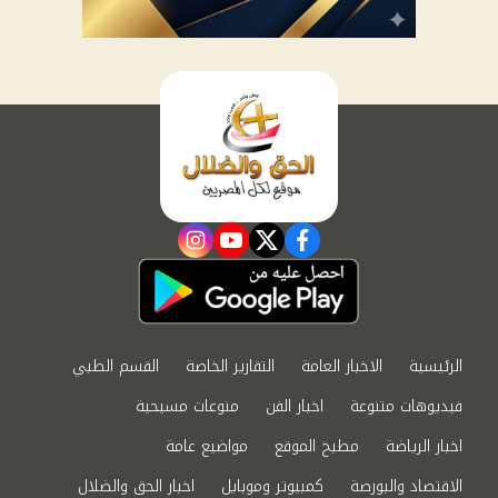
instagram
youtube
twitter
facebook
الرئيسية
الاخبار العامة
التقارير الخاصة
القسم الطبي
فيديوهات متنوعة
اخبار الفن
منوعات مسيحية
اخبار الرياضة
مطبخ الموقع
مواضيع عامة
الاقتصاد والبورصة
كمبيوتر وموبايل
اخبار الحق والضلال