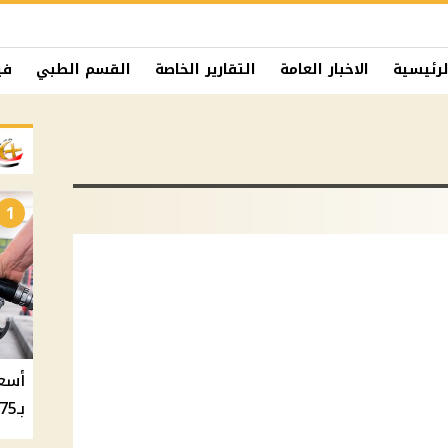
لرئيسية
الاخبار العامة
التقارير الخاصة
القسم الطبي
في
1
بـ20.75 جنيه والسولار بـ20.50 جنيه