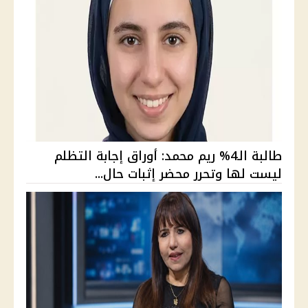
طالبة الـ4% ريم محمد: أوراق إجابة التظلم
ليست لها وتحرر محضر إثبات حال...