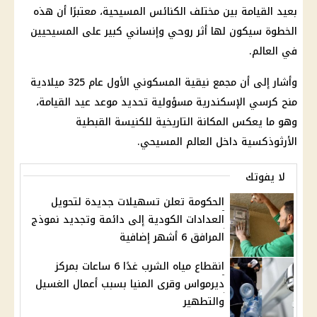
بعيد القيامة بين مختلف
الكنائس
المسيحية
، معتبرًا أن هذه
الخطوة سيكون لها أثر روحي وإنساني كبير على
المسيحيين
في العالم.
وأشار إلى أن مجمع نيقية المسكوني الأول عام 325 ميلادية
منح كرسي
الإسكندرية
مسؤولية تحديد
موعد عيد
القيامة،
وهو ما يعكس المكانة التاريخية للكنيسة القبطية
الأرثوذكسية داخل العالم
المسيحي
.
لا يفوتك
الحكومة تعلن تسهيلات جديدة لتحويل
العدادات الكودية إلى دائمة وتجديد نموذج
المرافق 6 أشهر إضافية
انقطاع مياه الشرب غدًا 6 ساعات بمركز
ديرمواس وقرى المنيا بسبب أعمال الغسيل
والتطهير