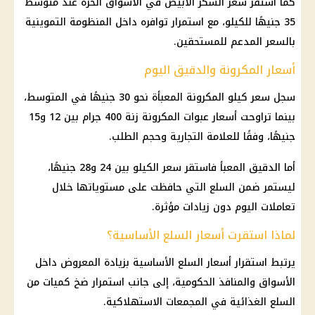
كما استقر سعر السكر الأبيض في الأسواق الحرة عند متوسط
35 جنيهًا للكيلو، مع استمرار توافره داخل المنظومة التموينية
بالسعر المدعم للمستحقين.
أسعار المكرونة والدقيق اليوم
سجل سعر كيلو المكرونة المعبأة نحو 30 جنيهًا في المتوسط،
بينما تراوحت
أسعار
عبوات المكرونة زنة 400 جرام بين 12 و15
جنيهًا، وفقًا للعلامة التجارية وحجم الطلب.
أما
الدقيق
المعبأ فاستقر سعر الكيلو بين 24 و28 جنيهًا،
ليستمر ضمن
السلع
التي حافظت على مستوياتها خلال
تعاملات اليوم دون زيادات مؤثرة.
لماذا استقرت أسعار السلع الأساسية؟
يرتبط استقرار
أسعار السلع
الأساسية بزيادة المعروض داخل
الأسواق والمنافذ الحكومية، إلى جانب استمرار ضخ كميات من
السلع
الغذائية في
المجمعات الاستهلاكية
.