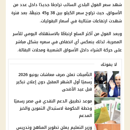
شهد سعر الفول البلدي السائب تراجعًا جديدًا داخل عدد من
الأسواق، حيث تراوح سعر الكيلو بين 38 و45 جنيهًا، بعد فترة
شهدت ارتفاعات متتالية في أسعار البقوليات.
ويعد الفول من أكثر السلع ارتباطًا بالاستهلاك اليومي للأسر
المصرية، لذلك ينعكس أي انخفاض في سعره بشكل مباشر
على حركة الشراء داخل الأسواق الشعبية ومحلات البقالة.
لا يفوتك
التأمينات تعلن صرف معاشات يونيو 2026
رسميًا أول الشهر المقبل دون إعلان تبكير
قبل عيد الأضحى
موعد تطبيق الدعم النقدي في مصر رسميًا
وخطة الحكومة لاستبدال التموين والخبز
المدعم
وزير التعليم يعلن تطوير المناهج وتدريس