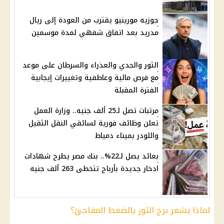
جوزيه مورينيو يقترب من العودة إلى ريال
مدريد بعد اتفاق شفهي لمدة موسمين
الثور والجدي والعذراء والسرطان على موعد
مع فرص مالية وعاطفية وتغييرات إيجابية
الفترة المقبلة
مرتبات تصل لـ25 ألف جنيه.. وزارة العمل
تعلن وظائف فورية لسائقي النقل الثقيل
واللودر بميناء دمياط
بعائد يصل لـ22%.. بنك مصر يطرح شهادات
ادخار جديدة بأرباح تتخطى 263 ألف جنيه
لماذا يشعر برج الثور بالضغط المفاجئ؟