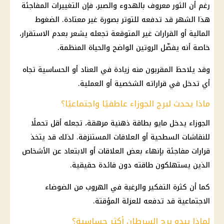
رغم أن الثور معروف بالهدوء والصبر، فإن التغييرات المفاجئة
هذا الشهر قد تدفعه للتوتر بصورة غير معتادة. الضغوط
المالية أو
القرارات
غير المتوقعة تجعله يشعر بعدم الاستقرار،
خاصة أنه يفضّل الروتين الواضح والحياة المنظمة.
وقد يلاحظ المقربون منه زيادة في العناد أو الحساسية تجاه
أي تدخل في قراراته الشخصية أو العملية.
ماذا يحدث لبرج الجوزاء عاطفيًا واجتماعيًا؟
الجوزاء يدخل مايو بطاقة ذهنية مرهقة، تجعله أقل تحملًا
للنقاشات السطحية أو العلاقات المستنزفة. لذلك قد يتخذ
قرارات
مفاجئة بإنهاء بعض العلاقات أو الابتعاد عن الأشخاص
الذين يستهلكون طاقته دون
فائدة
حقيقية.
كما أن كثرة التفكير والرغبة في الهروب من الضوضاء
الاجتماعية قد تدفعه للعزلة المؤقتة.
لماذا يبدو برج السرطان أكثر حساسية؟