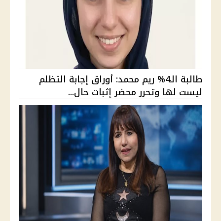
طالبة الـ4% ريم محمد: أوراق إجابة التظلم
ليست لها وتحرر محضر إثبات حال...