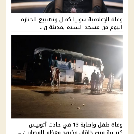
وفاة الإعلامية سونيا كمال وتشييع الجنازة
اليوم من مسجد السلام بمدينة ن...
وفاة طفل وإصابة 13 في حادث أتوبيس
كنيسة ميت خاقان وخروج معظم المصابين ...