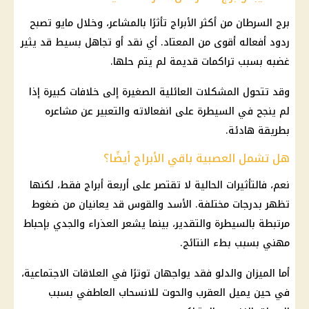
برج السرطان
من أكثر
الأبراج
تأثرًا بالمشاعر، وخلال مايو تصبح
ردود أفعاله أقوى من المعتاد. أي نقد أو تجاهل بسيط قد يثير
غضبه بسبب تراكمات قديمة لم يتم حلها.
وقد تتحول المشكلات العائلية الصغيرة إلى خلافات كبيرة إذا
لم ينجح في السيطرة على انفعالاته والتعبير عن مشاعره
بطريقة هادئة.
هل تشمل العصبية باقي الأبراج أيضًا؟
نعم، فالتأثيرات الحالية لا تقتصر على أربعة
أبراج
فقط، لكنها
تظهر بدرجات مختلفة. الأسد والقوس قد يعانيان من ضغوط
مرتبطة بالسيطرة والتقدير، بينما يشعر العذراء والجدي بإحباط
مهني بسبب بطء النتائج.
أما الميزان والدلو فقد يواجهان توترًا في العلاقات الاجتماعية،
في حين يميل العقرب والحوت للانسحاب العاطفي بسبب