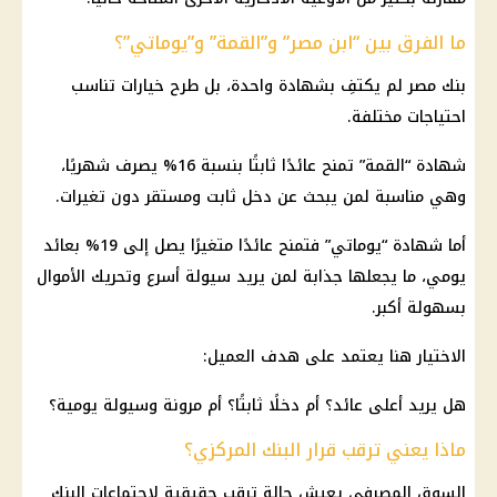
ما الفرق بين “ابن مصر” و”القمة” و”يوماتي”؟
بنك مصر لم يكتفِ بشهادة واحدة، بل طرح خيارات تناسب
احتياجات مختلفة.
شهادة “القمة” تمنح عائدًا ثابتًا بنسبة 16% يصرف شهريًا،
وهي مناسبة لمن يبحث عن دخل ثابت ومستقر دون تغيرات.
أما شهادة “يوماتي” فتمنح عائدًا متغيرًا يصل إلى 19% بعائد
يومي، ما يجعلها جذابة لمن يريد سيولة أسرع وتحريك الأموال
بسهولة أكبر.
الاختيار هنا يعتمد على هدف العميل:
هل يريد أعلى عائد؟ أم دخلًا ثابتًا؟ أم مرونة وسيولة يومية؟
ماذا يعني ترقب قرار البنك المركزي؟
السوق المصرفي يعيش حالة ترقب حقيقية لاجتماعات البنك