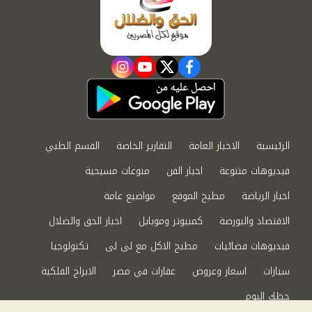
instagram
youtube
twitter
facebook
الرئيسية
الاخبار العامة
التقارير الخاصة
القسم الطبي
فيديوهات متنوعة
اخبار الفن
منوعات مسيحية
اخبار الرياضة
مطبخ الموقع
مواضيع عامة
الاقتصاد والبورصة
كمبيوتر وموبايل
اخبار الحق والضلال
فيديوهات فضائيات
مطبخ الاكل مع لى لى
تكنولوجيا
سيارات
اسعار وعروض
عقارات في مصر
الابراج الفلكية
حظك اليوم