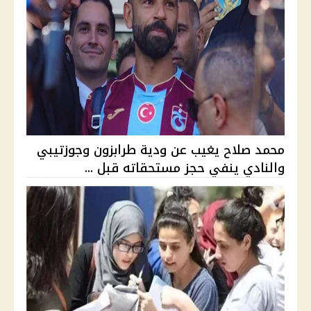
محمد صلاح يغيب عن ودية طرابزون وجوزتيبي
والنادي ينفي حجز مستحقاته قبل ...