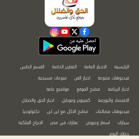
instagram
youtube
twitter
facebook
الرئيسية
الاخبار العامة
التقارير الخاصة
القسم الطبي
فيديوهات متنوعة
اخبار الفن
منوعات مسيحية
اخبار الرياضة
مطبخ الموقع
مواضيع عامة
الاقتصاد والبورصة
كمبيوتر وموبايل
اخبار الحق والضلال
فيديوهات فضائيات
مطبخ الاكل مع لى لى
تكنولوجيا
سيارات
اسعار وعروض
عقارات في مصر
الابراج الفلكية
حظك اليوم