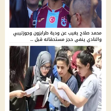
محمد صلاح يغيب عن ودية طرابزون وجوزتيبي
والنادي ينفي حجز مستحقاته قبل ...