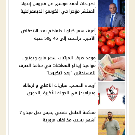
تصريحات أحمد موسى عن فيروس إيبولا
المنتشر مؤخرا في الكونغو الديمقراطية
أعرف سعر كيلو الطماطم بعد الانخفاض
الأخير.. تراجعت إلى 45 و50 جنيه
موعد صرف المرتبات شهر مايو ويونيو..
مواعيد إيداع المعاشات في منافذ الصرف
للمستحقين "بعد تبكيرها"
أربعاء الحسم.. مباريات الأهلي والزمالك
وبيراميدز في الجولة الأخيرة بالدوري
محكمة الطفل تقضي بحبس نجل ميدو 7
أشهر بسبب مخالفات مرورية