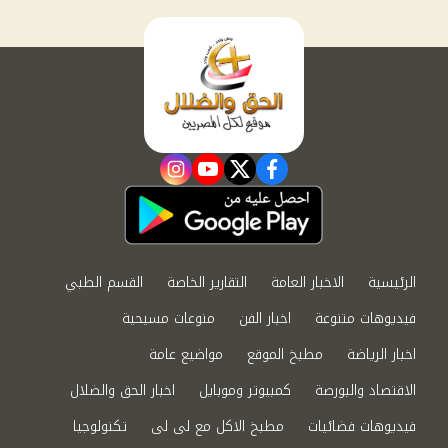
instagram
youtube
twitter
facebook
الرئيسية
الاخبار العامة
التقارير الخاصة
القسم الطبي
فيديوهات متنوعة
اخبار الفن
منوعات مسيحية
اخبار الرياضة
مطبخ الموقع
مواضيع عامة
الاقتصاد والبورصة
كمبيوتر وموبايل
اخبار الحق والضلال
فيديوهات فضائيات
مطبخ الاكل مع لى لى
تكنولوجيا