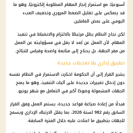
أسبوعيًا، مع استمرار إنجاز المهام المطلوبة إلكترونيًا، وهو ما
قد ينعكس على تقليل الضغط المروري وتخفيف العبء
اليومي على بعض العاملين.
لكن نجاح النظام يظل مرتبطًا بالالتزام والانضباط في تنفيذ
المهام، لأن العمل عن بُعد لا يقل في مسؤوليته عن العمل
من مقر الجهة، بل يحتاج إلى متابعة واضحة وقياس للنتائج.
تطبيق إداري بلا تعديلات جديدة
يشير
القرار
إلى أن
الحكومة
اختارت الاستمرار في النظام نفسه
دون إدخال تغييرات جديدة على آليات التنفيذ، وهو ما يمنح
الجهات المشمولة وضوحًا أكبر في التعامل مع
شهر يونيو
.
فبدلًا من إعادة صياغة قواعد جديدة، يستمر العمل وفق
القرار
السابق رقم 982 لسنة 2026، بما يقلل الارتباك الإداري ويسمح
للجهات بتطبيق ما اعتادت عليه خلال الفترة السابقة.