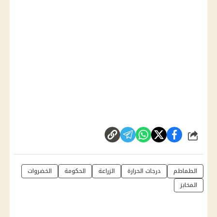
شارك
الطماطم
درجات الحرارة
الزراعة
الحكومة
الخضروات
المخابز