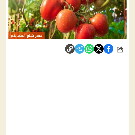
سعر كيلو الطماطم
شارك