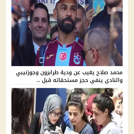
محمد صلاح يغيب عن ودية طرابزون وجوزتيبي
والنادي ينفي حجز مستحقاته قبل ...