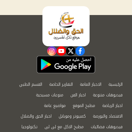
instagram
youtube
twitter
facebook
الرئيسية
الاخبار العامة
التقارير الخاصة
القسم الطبي
فيديوهات متنوعة
اخبار الفن
منوعات مسيحية
اخبار الرياضة
مطبخ الموقع
مواضيع عامة
الاقتصاد والبورصة
كمبيوتر وموبايل
اخبار الحق والضلال
فيديوهات فضائيات
مطبخ الاكل مع لى لى
تكنولوجيا