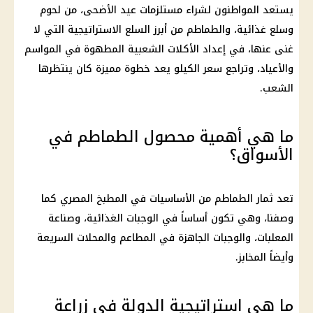
يستعد المواطنون لشراء مستلزمات
عيد الأضحى
، من
لحوم
وسلع غذائية، والطماطم من أبرز
السلع
الاستراتيجية التي لا
غنى عنها، في إعداد الأكلات الشعبية المطهوة في المواسم
والأعياد، وتراجع سعر الكيلو يعد خطوة مميزة كان ينتظرها
الشعب.
ما هي أهمية محصول الطماطم في
الأسواق؟
تعد ثمار
الطماطم
من الأساسيات في المطبخ
المصري
كما
وصفنا، وهي تكون أساساً في الوجبات الغذائية، وصناعة
المعلبات، والوجبات الجاهزة في المطاعم والمحلات السريعة
وأيضاً المخابز.
ما هي استراتيجية الدولة في زراعة