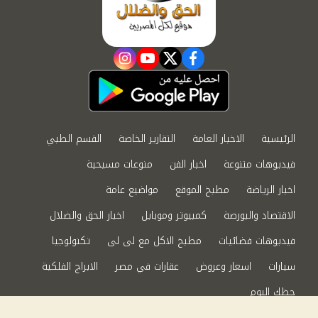
instagram
youtube
twitter
facebook
الرئيسية
الاخبار العامة
التقارير الخاصة
القسم الطبي
فيديوهات متنوعة
اخبار الفن
منوعات مسيحية
اخبار الرياضة
مطبخ الموقع
مواضيع عامة
الاقتصاد والبورصة
كمبيوتر وموبايل
اخبار الحق والضلال
فيديوهات فضائيات
مطبخ الاكل مع لى لى
تكنولوجيا
سيارات
اسعار وعروض
عقارات في مصر
الابراج الفلكية
حظك اليوم