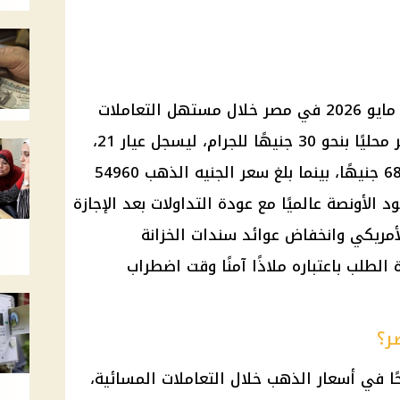
ارتفع سعر الذهب اليوم الاثنين 25 مايو 2026 في مصر خلال مستهل التعاملات
المسائية، بعدما زاد المعدن الأصفر محليًا بنحو 30 جنيهًا للجرام، ليسجل عيار 21،
الأكثر تداولًا بين المصريين، نحو 6870 جنيهًا، بينما بلغ سعر الجنيه الذهب 54960
 الأونصة عالميًا مع عودة التداولات بعد الإجازة
لأمريكي وانخفاض عوائد سندات الخزانة
 الطلب باعتباره ملاذًا آمنًا وقت اضطراب
ر؟
ا في أسعار الذهب خلال التعاملات المسائية،