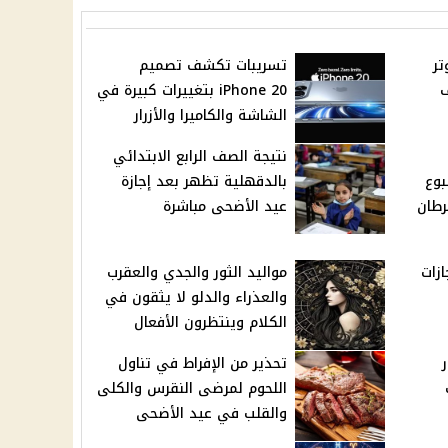
تر
تسريبات تكشف تصميم
ف
iPhone 20 بتغييرات كبيرة في
الشاشة والكاميرا والأزرار
نتيجة الصف الرابع الابتدائي
بوع
بالدقهلية تظهر بعد إجازة
رطان
عيد الأضحى مباشرة
زات
مواليد الثور والجدي والعقرب
والعذراء والدلو لا يثقون في
الكلام وينتظرون الأفعال
تحذير من الإفراط في تناول
ف
اللحوم لمرضى النقرس والكلى
والقلب في عيد الأضحى