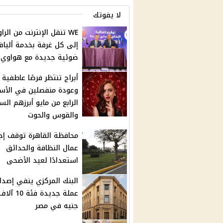
لا يفوتك
WE تنقل الإنترنت من الراو
إلى كل غرفة بخدمة أليا
ضوئية جديدة مع هواوي
أبراج تنتظر فرصًا عاطفية
وعودة منفصلين في الأس
الرابع من مايو أبرزهم الس
والقوس والحوت
محافظة القاهرة توقف إجا
عمال النظافة والحدائق
استعدادًا لعيد الأضحى
البنك المركزي ينفي إصدار
عملة جديدة فئة 10 آلا
جنيه في مصر