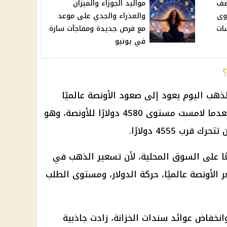
صف
مواليد الجوزاء والميزان
وى
والعذراء والجدي على موعد
ات
مع فرص جديدة ومفاجآت سارة
في يونيو
ذهب اليوم يعود إلى صعود الأونصة عالميًا
بأكثر من 1% خلال تعاملات اليوم، بعدما لامست مستوى 4580 دولارًا للأونصة، وهو
ا على السوق المحلية، لأن تسعير الذهب في
ر الأونصة عالميًا، حركة الدولار، ومستوى الطلب
انخفاض عوائد سندات الخزانة، زادت جاذبية