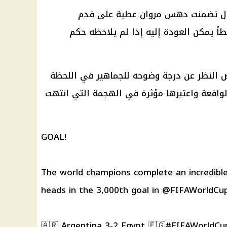
لجدل تضمنت دهس مروان عطية على قدم
خطأ يمكن العودة إليه إذا لم يلاحظه حكم
النظر عن درجة وضوحه للجماهير في اللحظة
لواقعة واعتبرها مؤثرة في الهجمة التي انتهت
GOAL!
The world champions complete an incredibl
heads in the 3,000th goal in
@FIFAWorldCu
🇦🇷 Argentina 3-2 Egypt 🇪🇬
#FIFAWorldCu