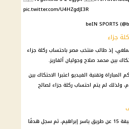
pic.twitter.com/U4HZgdJI3R
لة جزاء
ملغي، إذ طالب
منتخب مصر
باحتساب ركلة جزاء
تكاك بين
محمد صلاح
وجوليان ألفاريز.
 المباراة وتقنية الفيديو اعتبرا الاحتكاك بين
دم، ولذلك لم يتم احتساب
ركلة جزاء لصالح
ف
 طريق
ياسر إبراهيم
، ثم سجل هدفًا