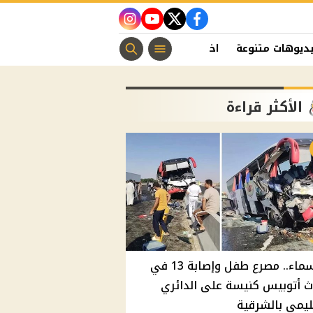
instagram
youtube
twitter
facebook
ديوهات متنوعة
اخبار الفن
منوعات مسيحية
اخبار الرياضة
الأكثر قراءة
بالأسماء.. مصرع طفل وإصابة 13 في
 أتوبيس كنيسة على الدائري
ليمي بالشرقية