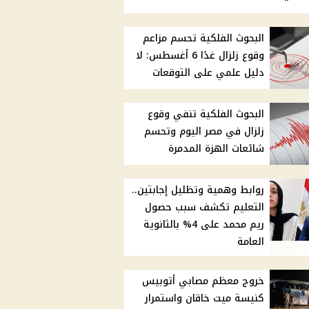
البحوث الفلكية تحسم مزاعم
وقوع زلزال غدًا 6 أغسطس: لا
دليل علمي على التوقعات
البحوث الفلكية تنفي وقوع
زلزال في مصر اليوم وتحسم
شائعات الهزة المدمرة
روابط وهمية وتظليل إجابتين..
التعليم تكشف سبب حصول
ريم محمد على 4% بالثانوية
العامة
خروج معظم مصابي أتوبيس
كنيسة ميت خاقان واستمرار