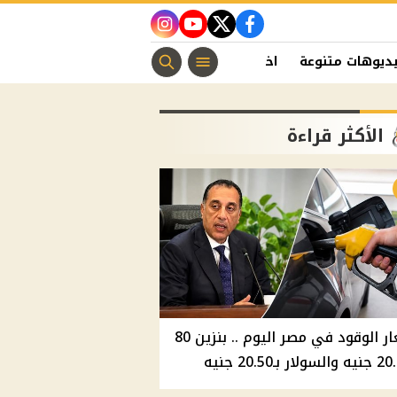
instagram
youtube
twitter
facebook
ديوهات متنوعة
اخبار الفن
منوعات مسيحية
اخبار الرياضة
الأكثر قراءة
أسعار الوقود في مصر اليوم .. بنزين 80