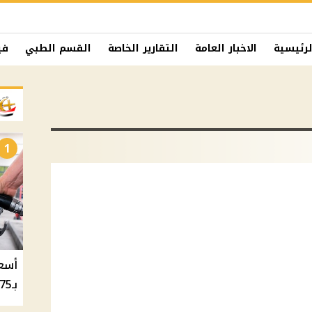
لرئيسية
الاخبار العامة
التقارير الخاصة
القسم الطبي
في
1
بـ20.75 جنيه والسولار بـ20.50 جنيه