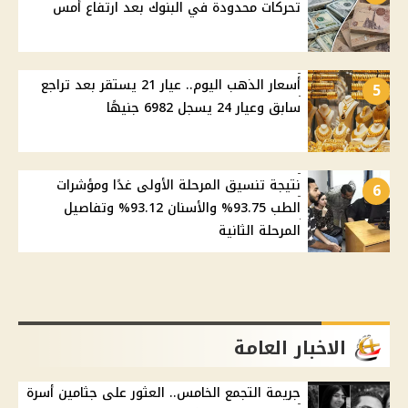
تحركات محدودة في البنوك بعد ارتفاع أمس
أسعار الذهب اليوم.. عيار 21 يستقر بعد تراجع
5
سابق وعيار 24 يسجل 6982 جنيهًا
نتيجة تنسيق المرحلة الأولى غدًا ومؤشرات
6
الطب 93.75% والأسنان 93.12% وتفاصيل
المرحلة الثانية
الاخبار العامة
جريمة التجمع الخامس.. العثور على جثامين أسرة